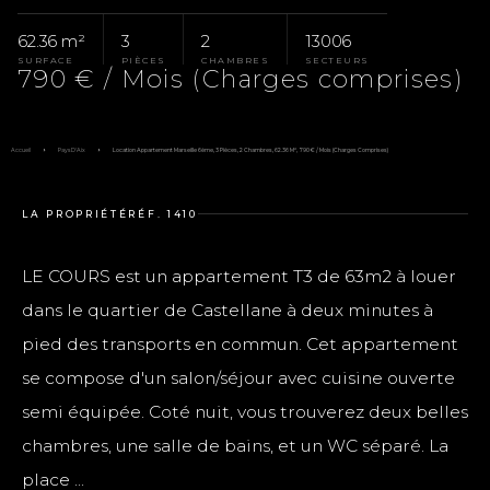
62.36 m²
3
2
13006
SURFACE
PIÈCES
CHAMBRES
SECTEURS
790 € / Mois (Charges comprises)
Accueil
Pays D'Aix
Location Appartement Marseille 6ème, 3 Pièces, 2 Chambres, 62.36 M², 790 € / Mois (Charges Comprises)
LA PROPRIÉTÉ
RÉF. 1410
LE COURS est un appartement T3 de 63m2 à louer
dans le quartier de Castellane à deux minutes à
pied des transports en commun. Cet appartement
se compose d'un salon/séjour avec cuisine ouverte
semi équipée. Coté nuit, vous trouverez deux belles
chambres, une salle de bains, et un WC séparé. La
place ...