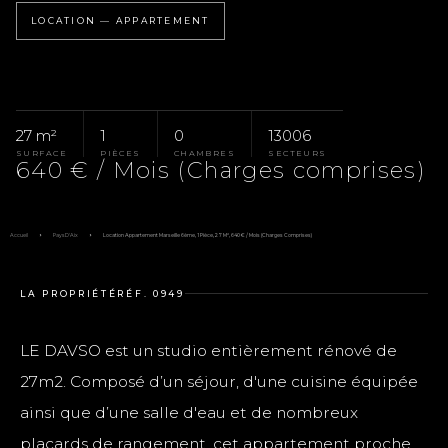
LOCATION — APPARTEMENT
27 m²
1
0
13006
SURFACE
PIÈCES
CHAMBRES
SECTEURS
640 € / Mois (Charges comprises)
Accueil
Pays D'Aix
Location Appartement Marseille 6ème, 1 Pièce, 27 M², 640 € / Mois (Charges Comprises)
LA PROPRIÉTÉ
RÉF. 0949
LE DAVSO est un studio entièrement rénové de
27m2. Composé d’un séjour, d'une cuisine équipée
ainsi que d’une salle d'eau et de nombreux
placards de rangement, cet appartement proche