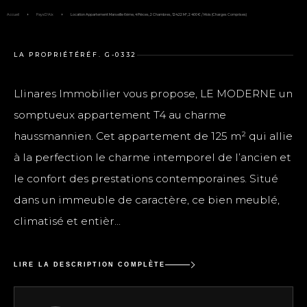
Accueil
Pays D'Aix
Location Appartement Marseille 6ème, 4 Pièces, 2 Chambres, 124.22 M², 2 400 € / Mois (Charges Comprises)
LA PROPRIÉTÉ
RÉF. G-0332
Llinares Immobilier vous propose, LE MODERNE un
somptueux appartement T4 au charme
haussmannien. Cet appartement de 125 m² qui allie
à la perfection le charme intemporel de l’ancien et
le confort des prestations contemporaines. Situé
dans un immeuble de caractère, ce bien meublé,
climatisé et entièr...
LIRE LA DESCRIPTION COMPLÈTE