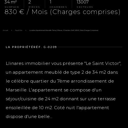
34 m²
2
1
13007
SURFACE
PIÈCES
CHAMBRES
SECTEURS
830 € / Mois (Charges comprises)
Accueil
Pays D'Aix
Location Appartement Marseille 7ème, 2 Pièces, 1 Chambre, 34 M², 830 € / Mois (Charges Comprises)
LA PROPRIÉTÉ
RÉF. G-0209
Llinares immobilier vous présente "Le Saint Victor",
un appartement meublé de type 2 de 34 m2 dans
le célèbre quartier du 7ème arrondissement de
Marseille. L'appartement se compose d'un
séjour/cuisine de 24 m2 donnant sur une terrasse
ensoleillée de 10 m2. Coté nuit l'appartement
dispose d'une belle...