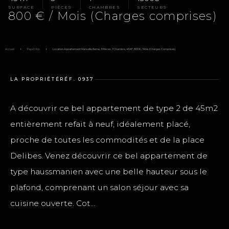
SURFACE
PIÈCES
CHAMBRES
SECTEURS
800 € / Mois (Charges comprises)
Accueil
Pays D'Aix
Location Appartement Marseille 8ème, 3 Pièces, 1 Chambre, 45 M², 800 € / Mois (Charges Comprises)
LA PROPRIÉTÉ
RÉF. 0937
A découvrir ce bel appartement de type 2 de 45m2
entièrement refait à neuf, idéalement placé,
proche de toutes les commodités et de la place
Delibes. Venez découvrir ce bel appartement de
type haussmanien avec une belle hauteur sous le
plafond, comprenant un salon séjour avec sa
cuisine ouverte. Cot...