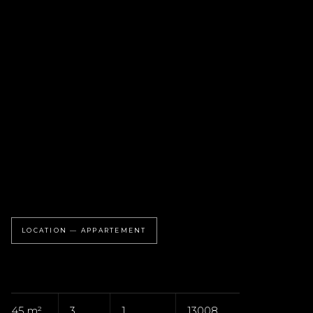
LOCATION — APPARTEMENT
45 m²
3
1
13008