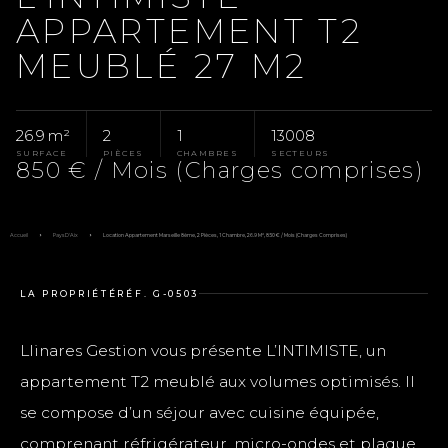
APPARTEMENT T2
MEUBLÉ 27 M2
26.9 m²
2
1
13008
SURFACE
PIÈCES
CHAMBRES
SECTEURS
850 € / Mois (Charges comprises)
Accueil
Pays D'Aix
Location Appartement Marseille 8ème, 2 Pièces, 1 Chambre, 26.9 M², 850 € / Mois (Charges Comprises)
LA PROPRIÉTÉ
RÉF. G-0503
Llinares Gestion vous présente L’INTIMISTE, un
appartement T2 meublé aux volumes optimisés. Il
se compose d’un séjour avec cuisine équipée,
comprenant réfrigérateur, micro-ondes et plaque