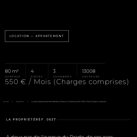
LOCATION — APPARTEMENT
80 m²
4
3
13008
SURFACE
PIÈCES
CHAMBRES
SECTEURS
550 € / Mois (Charges comprises)
Accueil
Pays D'Aix
Location Appartement Marseille 8ème, 4 Pièces, 3 Chambres, 80 M², 550 € / Mois (Charges Comprises)
LA PROPRIÉTÉ
RÉF. 0637
A deux pas de l'avenue du Prado, de ses axes