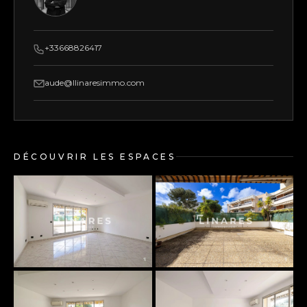
+33668826417
aude@llinaresimmo.com
DÉCOUVRIR LES ESPACES