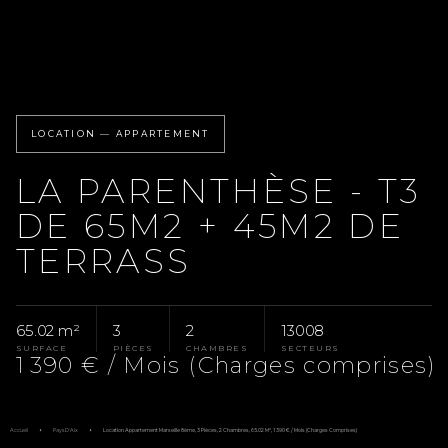
LOCATION — APPARTEMENT
LA PARENTHÈSE - T3
DE 65M2 + 45M2 DE
TERRASS
65.02 m²
3
2
13008
SURFACE
PIÈCES
CHAMBRES
SECTEURS
1 390 € / Mois (Charges comprises)
Accueil
Pays D'Aix
Location Appartement Marseille 8ème, 3 Pièces, 2 Chambres, 65.02 M², 1 390 € / Mois (Charges Comprises)