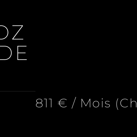
OZ
 DE
811 € / Mois (C
eille 8ème, 1 Pièce, 1 Chambre, 37 M², 811 € / Mois (Charges