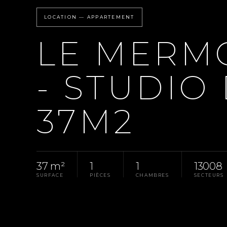
LOCATION — APPARTEMENT
LE MERM
- STUDIO
37M2
37 m²
1
1
13008
SURFACE
PIÈCES
CHAMBRES
SECTEURS
Accueil
Pays D'Aix
Location Appartement Mars