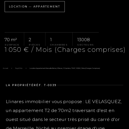
LOCATION — APPARTEMENT
70 m²
2
1
13008
SURFACE
PIÈCES
CHAMBRES
SECTEURS
1 050 € / Mois (Charges comprises)
Accueil
Pays D'Aix
Location Appartement Marseille 8ème, 2 Pièces, 1 Chambre, 70 M², 1 050 € / Mois (Charges Comprises)
LA PROPRIÉTÉ
RÉF. T-0039
Llinares immobilier vous propose : LE VELASQUEZ,
un appartement T2 de 70m2 traversant d'est en
ouest situé dans le secteur très prisé du carré d'or
de Marseille. Niché au premier étage d'une