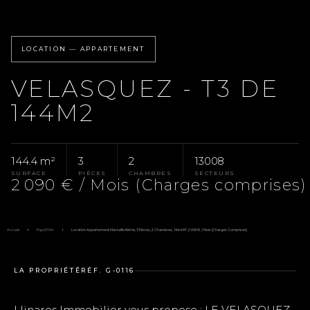
LOCATION — APPARTEMENT
VELASQUEZ - T3 DE
144M2
144.4 m²
3
2
13008
SURFACE
PIÈCES
CHAMBRES
SECTEURS
2 090 € / Mois (Charges comprises)
Accueil
Pays D'Aix
Location Appartement Marseille 8ème, 3 Pièces, 2 Chambres, 144.4 M², 2 090 € / Mois (Charges Comprises)
LA PROPRIÉTÉ
RÉF. G-0116
Llinares Immobilier vous propose : LE VELASQUEZ,