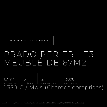
LOCATION — APPARTEMENT
PRADO PERIER - T3
MEUBLÉ DE 67M2
67 m²
3
2
13008
SURFACE
PIÈCES
CHAMBRES
SECTEURS
1 350 € / Mois (Charges comprises)
Accueil
Pays D'Aix
Location Appartement Marseille 8ème, 3 Pièces, 2 Chambres, 67 M², 1 350 € / Mois (Charges Comprises)