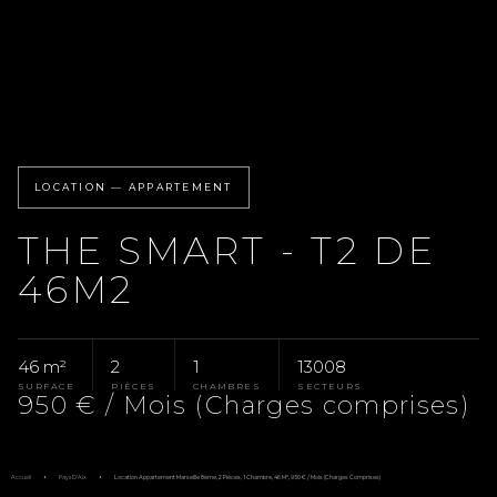
LOCATION — APPARTEMENT
THE SMART - T2 DE
46M2
46 m²
2
1
13008
SURFACE
PIÈCES
CHAMBRES
SECTEURS
950 € / Mois (Charges comprises)
Accueil
Pays D'Aix
Location Appartement Marseille 8ème, 2 Pièces, 1 Chambre, 46 M², 950 € / Mois (Charges Comprises)