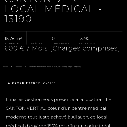
LOCAL MÉDICAL -
13190
15.78 m²
1
0
13190
SURFACE
PIÈCES
CHAMBRES
SECTEURS
600 € / Mois (Charges comprises)
Accueil
Pays D'Aix
Location Bureau Allauch, 1 Pièce, 15.78 M², 600 € / Mois (Charges Comprises)
LA PROPRIÉTÉ
RÉF. G-0213
Llinares Gestion vous présente à la location : LE
CANTON VERT. Au cœur d’un centre médical
moderne tout juste achevé à Allauch, ce local
médical d’environ 15,74 m² offre un cadre idéal