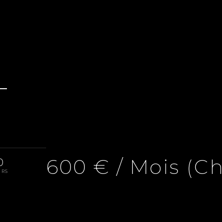
-
600 € / Mois (C
0
URS
 Pièce, 15.78 M², 600 € / Mois (Charges Comprises)