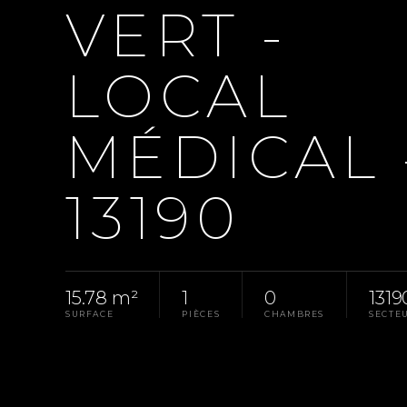
VERT -
LOCAL
MÉDICAL 
13190
15.78 m²
1
0
1319
SURFACE
PIÈCES
CHAMBRES
SECTE
Accueil
Pays D'Aix
Location Bureau Allauch, 1