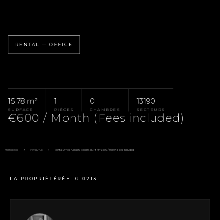
RENTAL — OFFICE
15.78 m²
1
0
13190
SURFACE
PIÈCES
CHAMBRES
SECTEURS
€600 / Month (Fees included)
Homepage
Pays D'Aix
Rental Office Allauch, 1 Room, 15.78 M², €600 / Month (Fees Included)
LA PROPRIÉTÉ
RÉF. G-0213