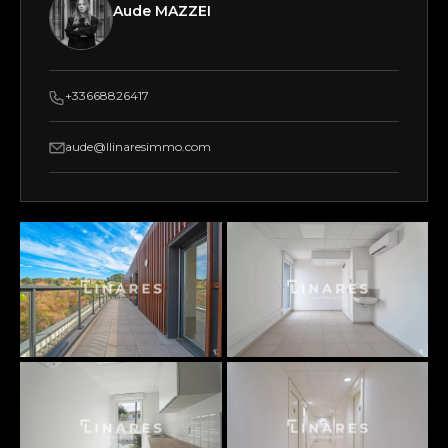
Aude MAZZEI
+33668826417
aude@llinaresimmo.com