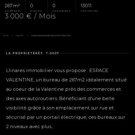
267 m²
0
0
13011
SURFACE
PIÈCES
CHAMBRES
SECTEURS
3 000 € / Mois
Accueil
Pays D'Aix
Location Bureau Marseille 11ème, 267 M², 3 000 € / Mois
LA PROPRIÉTÉ
RÉF. T-0007
Llinares immobilier vous propose : ESPACE
VALENTINE, un bureau de 267m2 idéalement situé
au coeur de la Valentine près des commerces et
des axes autoroutiers. Bénéficiant d'une belle
visibilité grâce à son emplacement sur rue et
sécurisé par un portail électrique, ces bureaux sur
2 niveaux avec plus...