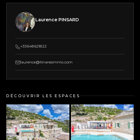
du centre d'Aix-en-Provence, à quinze minutes de
la Gare d'Aix TGV et de l'école internationale IBS,
sur la comm...
LIRE LA DESCRIPTION COMPLÈTE
Laurence PINSARD
+33648621822
laurence@llinaresimmo.com