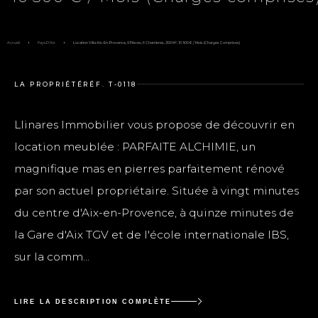
PARFAITE ALCHIMIE
- T5 DE 230M2
300 m²
9
6
13100
SURFACE
PIÈCES
CHAMBRES
SECTEURS
10 500 € / Mois (Charges comprises
Accueil
Pays D'Aix
Location Villa Aix-En-Provence, 9 Pièces, 6 Chambres, 300 M², 10 500 € / Mois (Charges Comprises)
LA PROPRIÉTÉ
RÉF. T-0118
Llinares Immobilier vous propose de découvrir en
location meublée : PARFAITE ALCHIMIE, un
magnifique mas en pierres parfaitement rénové
par son actuel propriétaire. Située à vingt minutes