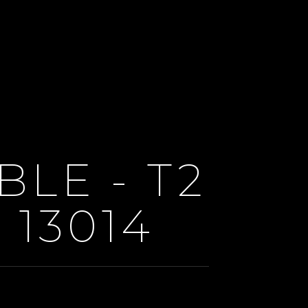
BLE - T2
 13014