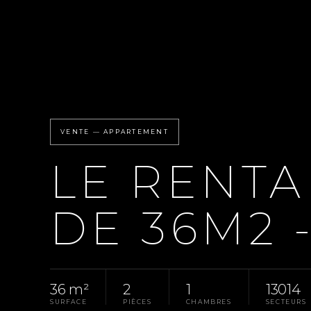
VENTE — APPARTEMENT
LE RENTA
DE 36M2 -
36 m²
2
1
13014
SURFACE
PIÈCES
CHAMBRES
SECTEURS