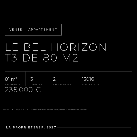
VENTE — APPARTEMENT
LE BEL HORIZON -
T3 DE 80 M2
81 m²
3
2
13016
SURFACE
PIÈCES
CHAMBRES
SECTEURS
235 000 €
Accueil
Pays D'Aix
Vente Appartement Marseille 16ème, 3 Pièces, 2 Chambres, 81 M², 235 000 €
LA PROPRIÉTÉ
RÉF. 3927