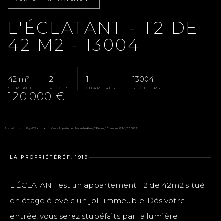
L'ÉCLATANT - T2 DE
42 M2 - 13004
42 m²
2
1
13004
SURFACE
PIÈCES
CHAMBRES
SECTEURS
120 000 €
Accueil
Pays D'Aix
Vente Appartement Marseille 4ème, 2 Pièces, 1 Chambre, 42 M², 120 000 €
LA PROPRIÉTÉ
RÉF. 1919
L'ÉCLATANT est un appartement T2 de 42m2 situé
en étage élevé d'un joli immeuble. Dès votre
entrée, vous serez stupéfaits par la lumière