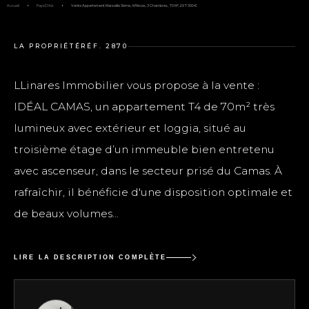
Accueil
Pays D'Aix
Vente Appartement Marseille 5ème, 4 Pièces, 3 Chambres, 70 M², 297 000 €
LA PROPRIÉTÉ
RÉF. 2870
LLinares Immobilier vous propose à la vente :
IDÉAL CAMAS, un appartement T4 de 70m² très
lumineux avec extérieur et loggia, situé au
troisième étage d’un immeuble bien entretenu
avec ascenseur, dans le secteur prisé du Camas. À
rafraîchir, il bénéficie d'une disposition optimale et
de beaux volumes...
LIRE LA DESCRIPTION COMPLÈTE