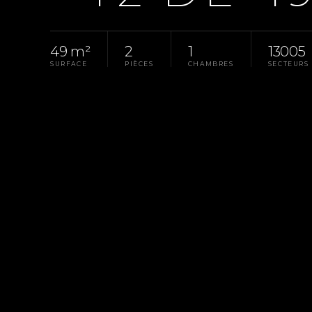
49 m²
2
1
13005
SURFACE
PIÈCES
CHAMBRES
SECTEURS
Accueil
Pays D'Aix
Vente Appartement Marseil
LA PROPRIÉTÉ
RÉF. 2284
Llinares Immobilier vous propose : LET'S REN
parfaitement situé rue de l'Olivier, dans un imm
très bien entretenu. C'est au 2ᵉ étage que vous
beaux volumes. Vous trouverez un salon...