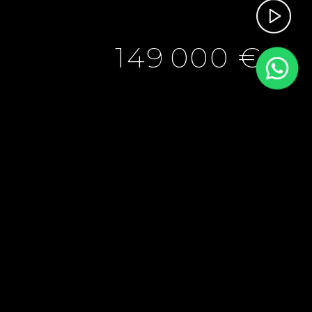
149 000 €
149 000 €
49 m²
2
SURFACE
PIÈCES