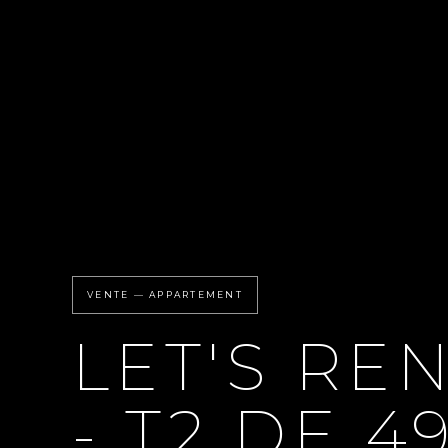
VENTE — APPARTEMENT
LET'S RE
- T2 DE 4