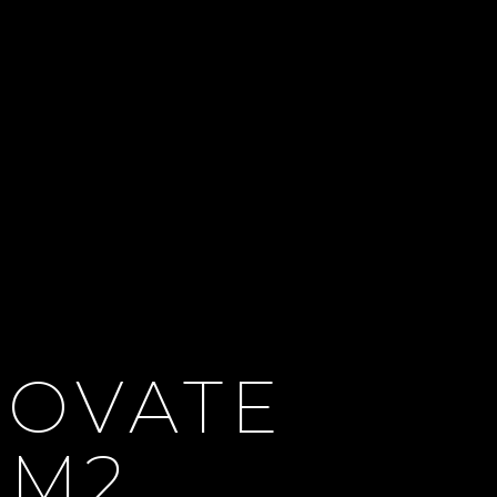
NOVATE
9M2