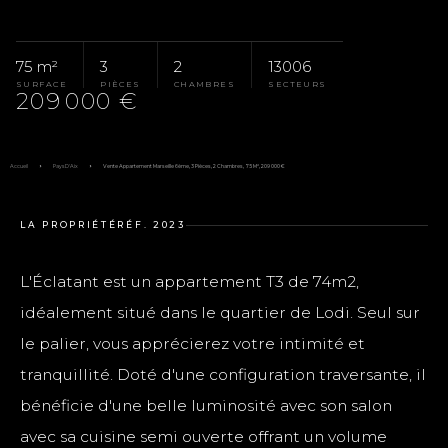
75 m²
3
2
13006
SURFACE
PIÈCES
CHAMBRES
SECTEURS
209 000 €
Accueil
Pays D'Aix
Vente Appartement Marseille 6ème, 3 Pièces, 2 Chambres, 75 M², 209 000 €
LA PROPRIÉTÉ
RÉF. 2023
L'Éclatant est un appartement T3 de 74m2,
idéalement situé dans le quartier de Lodi. Seul sur
le palier, vous apprécierez votre intimité et
tranquillité. Doté d'une configuration traversante, il
bénéficie d'une belle luminosité avec son salon
avec sa cuisine semi ouverte offrant un volume