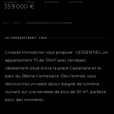
SURFACE
PIÈCES
CHAMBRES
SECTEURS
359 000 €
Accueil
Pays D'Aix
Vente Appartement Marseille 6ème, 5 Pièces, 4 Chambres, 115 M², 359 000 €
LA PROPRIÉTÉ
RÉF. 2940
Llinares Immobilier vous propose : L’ESSENTIEL, un
appartement T5 de 115m² avec terrasses,
idéalement situé entre la place Castellane et le
parc du 26ème Centenaire. Dès l’entrée, vous
découvrirez un vaste séjour baigné de lumière,
ouvrant sur une terrasse de plus de 20 m², parfaite
pour des moments...