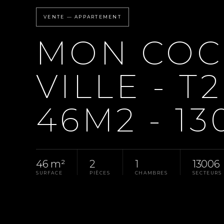
VENTE — APPARTEMENT
MON COC
VILLE - T
46M2 - 13
46 m²
2
1
13006
SURFACE
PIÈCES
CHAMBRES
SECTEURS
Accueil
Pays D'Aix
Vente Appartement Marseil