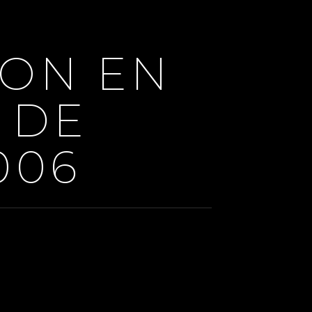
ON EN
2 DE
006
le 6ème, 2 Pièces, 1 Chambre, 46 M², 163 000 €