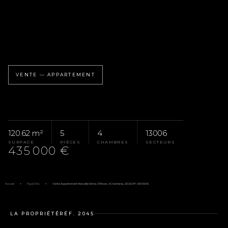
VENTE — APPARTEMENT
120.62 m²
5
4
13006
SURFACE
PIÈCES
CHAMBRES
SECTEURS
435 000 €
Accueil
Pays D'Aix
Vente Appartement Marseille 6ème, 5 Pièces, 4 Chambres, 120.62 M², 435 000 €
LA PROPRIÉTÉ
RÉF. 2045