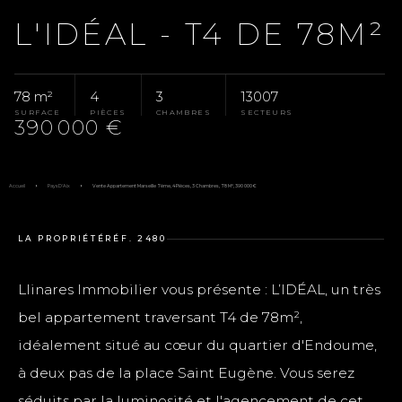
L'IDÉAL - T4 DE 78M²
78 m²
4
3
13007
SURFACE
PIÈCES
CHAMBRES
SECTEURS
390 000 €
Accueil
Pays D'Aix
Vente Appartement Marseille 7ème, 4 Pièces, 3 Chambres, 78 M², 390 000 €
LA PROPRIÉTÉ
RÉF. 2480
Llinares Immobilier vous présente : L’IDÉAL, un très
bel appartement traversant T4 de 78m²,
idéalement situé au cœur du quartier d'Endoume,
à deux pas de la place Saint Eugène. Vous serez
séduits par la luminosité et l'agencement de cet