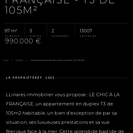
105M²
97 m²
3
2
13007
SURFACE
PIÈCES
CHAMBRES
SECTEURS
990 000 €
Accueil
Pays D'Aix
Vente Appartement Marseille 7ème, 3 Pièces, 2 Chambres, 97 M², 990 000 €
LA PROPRIÉTÉ
RÉF. 2505
LLinares immobilier vous propose : LE CHIC À LA
FRANÇAISE, un appartement en duplex T3 de
105m2 habitable, un bien d'exception de par sa
situation, ses luxueuses prestations et sa vue
féerique face à la mer. Cette splendide bastide de