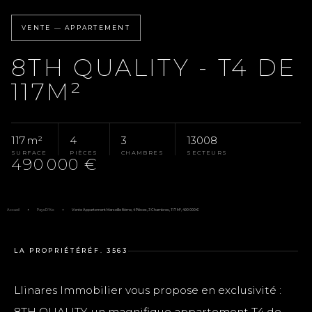
VENTE — APPARTEMENT
8TH QUALITY - T4 DE
117M²
117 m²
4
3
13008
SURFACE
PIÈCES
CHAMBRES
SECTEURS
490 000 €
Accueil
Pays D'Aix
Vente Appartement Marseille 8ème, 4 Pièces, 3 Chambres, 117 M², 490 000 €
LA PROPRIÉTÉ
RÉF. 3563
Llinares Immobilier vous propose en exclusivité :
8TH QUALITY, un magnifique appartement T4 de