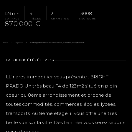
123 m²
4
3
13008
SURFACE
PIÈCES
CHAMBRES
SECTEURS
870 000 €
Accueil
Pays D'Aix
Vente Appartement Marseille 8ème, 4 Pièces, 3 Chambres, 123 M², 870 000 €
LA PROPRIÉTÉ
RÉF. 2033
LLinares immobilier vous présente : BRIGHT
PRADO Un très beau T4 de 123m2 situé en plein
coeur du 8ème arrondissement et proche de
toutes commodités, commerces, écoles, lycées,
transports. Au 8ème étage, il vous offre une très
belle vue sur la ville. Dés l'entrée vous serez séduits
par sa lumière ...