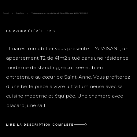
Accueil
Pays D'Aix
Vente Appartement Marseille 8ème, 2 Pièces, 1 Chambre, 40.66 M², 235 000 €
LA PROPRIÉTÉ
RÉF. 3212
Llinares Immobilier vous présente : L'APAISANT, un
appartement T2 de 41m2 situé dans une résidence
moderne de standing, sécurisée et bien
entretenue au cœur de Saint-Anne. Vous profiterez
d'une belle pièce à vivre ultra lumineuse avec sa
cuisine moderne et équipée. Une chambre avec
placard, une sall...
LIRE LA DESCRIPTION COMPLÈTE