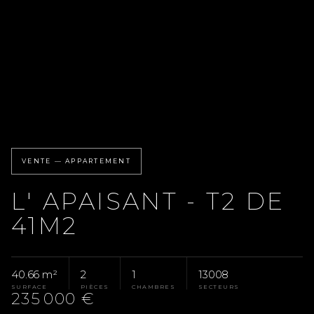
VENTE — APPARTEMENT
L' APAISANT - T2 DE
41M2
40.66 m²
2
1
13008
SURFACE
PIÈCES
CHAMBRES
SECTEURS
235 000 €