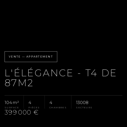
VENTE — APPARTEMENT
L'ÉLÉGANCE - T4 DE
87M2
104 m²
4
4
13008
SURFACE
PIÈCES
CHAMBRES
SECTEURS
399 000 €