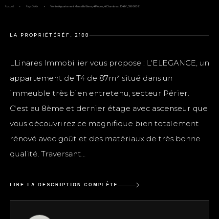
Accueil
Pays D'Aix
Vente Appartement Marseille 8ème, 4 Pièces, 4 Chambres, 104 M², 399 000 €
LA PROPRIÉTÉ
RÉF. 2188
LLinares Immobilier vous propose : L'ELEGANCE, un
appartement de T4 de 87m² situé dans un
immeuble très bien entretenu, secteur Périer.
C'est au 8ème et dernier étage avec ascenseur que
vous découvrirez ce magnifique bien totalement
rénové avec goût et des matériaux de très bonne
qualité. Traversant...
LIRE LA DESCRIPTION COMPLÈTE