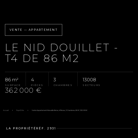
VENTE — APPARTEMENT
LE NID DOUILLET -
T4 DE 86 M2
86 m²
4
3
13008
SURFACE
PIÈCES
CHAMBRES
SECTEURS
362 000 €
Accueil
Pays D'Aix
Vente Appartement Marseille 8ème, 4 Pièces, 3 Chambres, 86 M², 362 000 €
LA PROPRIÉTÉ
RÉF. 2931