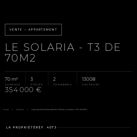
VENTE — APPARTEMENT
LE SOLARIA - T3 DE
70M2
70 m²
3
2
13008
SURFACE
PIÈCES
CHAMBRES
SECTEURS
354 000 €
Accueil
Pays D'Aix
Vente Appartement Marseille 8ème, 3 Pièces, 2 Chambres, 70 M², 354 000 €
LA PROPRIÉTÉ
RÉF. 4073