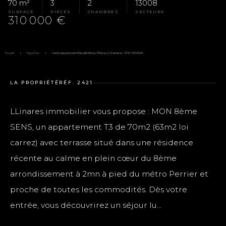
70 m²
3
2
13008
SURFACE
PIÈCES
CHAMBRES
SECTEURS
310 000 €
Accueil
Pays D'Aix
Vente Appartement Marseille 8ème, 3 Pièces, 2 Chambres, 70 M², 310 000 €
LA PROPRIÉTÉ
RÉF. 2421
LLinares immobilier vous propose : MON 8ème
SENS, un appartement T3 de 70m2 (63m2 loi
carrez) avec terrasse situé dans une résidence
récente au calme en plein cœur du 8ème
arrondissement à 2mn à pied du métro Perrier et
proche de toutes les commodités. Dès votre
entrée, vous découvrirez un séjour lu...