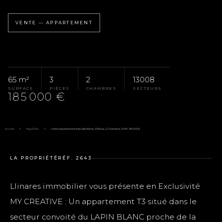
VENTE — APPARTEMENT
65 m²
3
2
13008
SURFACE
PIÈCES
CHAMBRES
SECTEURS
185 000 €
Accueil
Pays D'Aix
Vente Appartement Marseille 8ème, 3 Pièces, 2 Chambres, 65 M², 185 000 €
LA PROPRIÉTÉ
RÉF. 2643
Llinares immobilier vous présente en Exclusivité
MY CREATIVE : Un appartement T3 situé dans le
secteur convoité du LAPIN BLANC proche de la