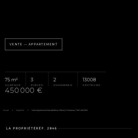
VENTE — APPARTEMENT
75 m²
3
2
13008
SURFACE
PIÈCES
CHAMBRES
SECTEURS
450 000 €
Accueil
Pays D'Aix
Vente Appartement Marseille 8ème, 3 Pièces, 2 Chambres, 75 M², 450 000 €
LA PROPRIÉTÉ
RÉF. 2846