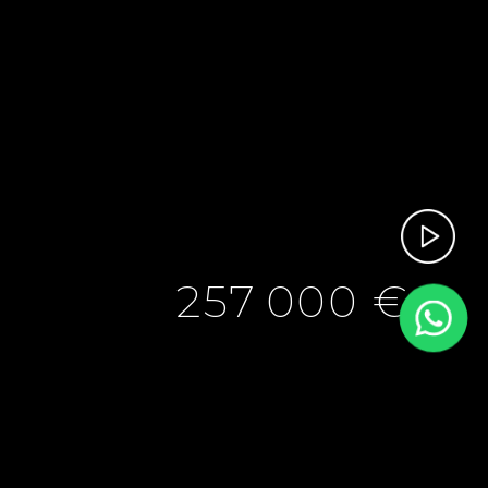
257 000 €