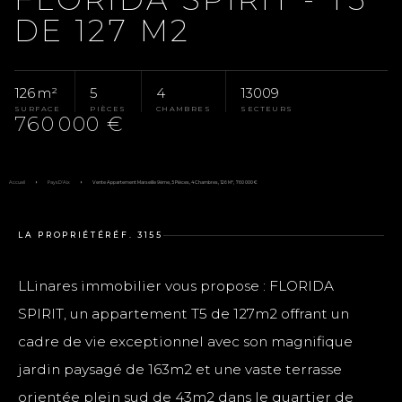
DE 127 M2
126 m²
5
4
13009
SURFACE
PIÈCES
CHAMBRES
SECTEURS
760 000 €
Accueil
Pays D'Aix
Vente Appartement Marseille 9ème, 5 Pièces, 4 Chambres, 126 M², 760 000 €
LA PROPRIÉTÉ
RÉF. 3155
LLinares immobilier vous propose : FLORIDA
SPIRIT, un appartement T5 de 127m2 offrant un
cadre de vie exceptionnel avec son magnifique
jardin paysagé de 163m2 et une vaste terrasse
orientée plein sud de 43m2 dans le quartier de