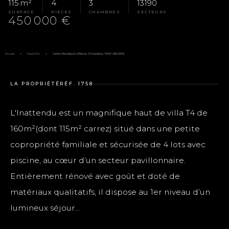
115 m²
4
3
13190
SURFACE
PIÈCES
CHAMBRES
SECTEURS
450 000 €
Accueil
Pays D'Aix
Vente Villa Allauch, 4 Pièces, 3 Chambres, 115 M², 450 000 €
LA PROPRIÉTÉ
RÉF. 1758
L'Inattendu est un magnifique haut de villa T4 de
160m²(dont 115m² carrez) situé dans une petite
copropriété familiale et sécurisée de 4 lots avec
piscine, au cœur d’un secteur pavillonnaire.
Entièrement rénové avec goût et doté de
matériaux qualitatifs, il dispose au 1er niveau d’un
lumineux séjour...