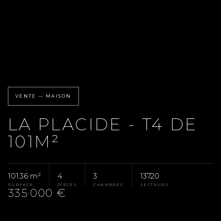
VENTE — MAISON
LA PLACIDE - T4 DE
101M²
101.36 m²
4
3
13720
SURFACE
PIÈCES
CHAMBRES
SECTEURS
335 000 €