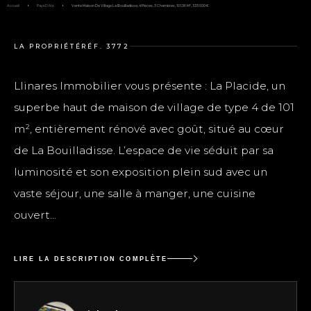
Accueil
Pays D'Aix
Vente Maison De Village La Bouilladisse, 4 Pièces, 3 Chambres, 101.36 M², 335 000 €
LA PROPRIÉTÉ
RÉF. 3772
Llinares Immobilier vous présente : La Placide, un
superbe haut de maison de village de type 4 de 101
m², entièrement rénové avec goût, situé au cœur
de La Bouilladisse. L’espace de vie séduit par sa
luminosité et son exposition plein sud avec un
vaste séjour, une salle à manger, une cuisine
ouvert...
LIRE LA DESCRIPTION COMPLÈTE