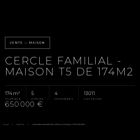
VENTE — MAISON
CERCLE FAMILIAL -
MAISON T5 DE 174M2
174 m²
5
4
13011
SURFACE
PIÈCES
CHAMBRES
SECTEURS
650 000 €
Accueil
Pays D'Aix
Vente Maison Marseille 11ème, 5 Pièces, 4 Chambres, 174 M², 650 000 €