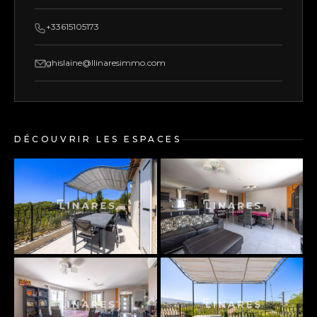
+33615105173
ghislaine@llinaresimmo.com
DÉCOUVRIR LES ESPACES