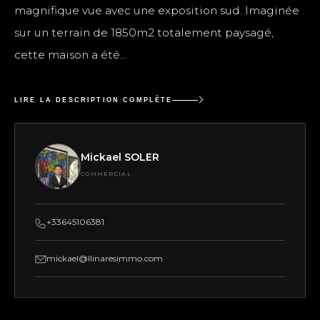
LA PROPRIÉTÉ
RÉF. 2934
Llinares Immobilier vous présente : PALMA, une
villa contemporaine d'architecte T6 de 235m2,
dominante et sécurisée, nichée sur les hauteurs
des Camoins au calme absolu, bénéficiant d'une
magnifique vue avec une exposition sud. Imaginée
sur un terrain de 1850m2 totalement paysagé,
cette maison a été...
LIRE LA DESCRIPTION COMPLÈTE
Mickael SOLER
COMMERCIAL