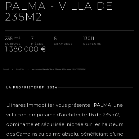
VENTE — MAISON
PALMA - VILLA DE
235M2
235 m²
7
5
13011
SURFACE
PIÈCES
CHAMBRES
SECTEURS
1 380 000 €
Accueil
Pays D'Aix
Vente Maison Marseille 11ème, 7 Pièces, 5 Chambres, 235 M², 1 380 000 €