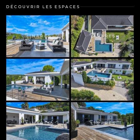
+33645106381
mickael@llinaresimmo.com
DÉCOUVRIR LES ESPACES