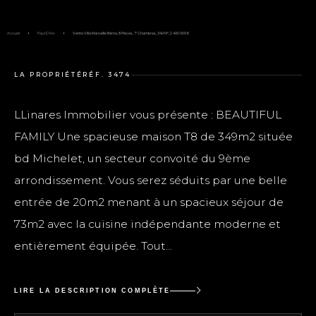
Accueil
Pays D'Aix
Vente Villa Marseille 8ème, 8 Pièces, 7 Chambres, 349 M², 2 490 000 €
LA PROPRIÉTÉ
RÉF. 3474
LLinares Immobilier vous présente : BEAUTIFUL
FAMILY Une spacieuse maison T8 de 349m2 située
bd Michelet, un secteur convoité du 9ème
arrondissement. Vous serez séduits par une belle
entrée de 20m2 menant à un spacieux séjour de
73m2 avec la cuisine indépendante moderne et
entièrement équipée. Tout...
LIRE LA DESCRIPTION COMPLÈTE