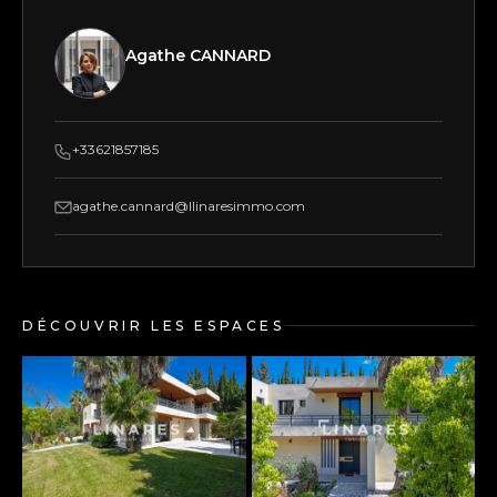
Agathe CANNARD
+33621857185
agathe.cannard@llinaresimmo.com
DÉCOUVRIR LES ESPACES