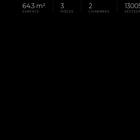
64.3 m²
3
2
1300
SURFACE
PIÈCES
CHAMBRES
SECTEU
Homepage
Pays D'Aix
Rental Apartment Mar
LA PROPRIÉTÉ
RÉF. G-0285