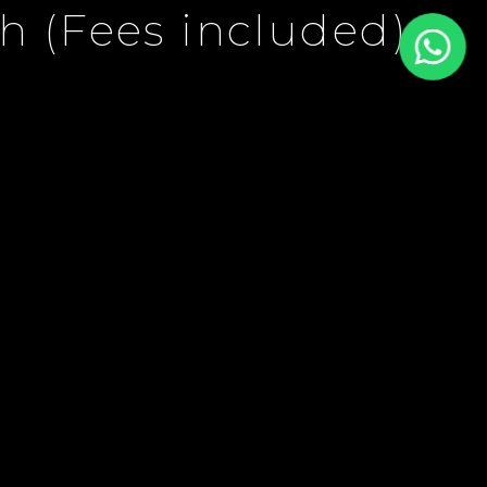
h (Fees included)
es Included)
€980 / Month
(Fees
included)
64.3 m²
3
SURFACE
PIÈCES