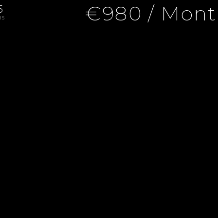
€980 / Mont
5
RS
seille 5ème, 3 Rooms, 2 Bedrooms, 64.3 M², €980 / Month (Fe