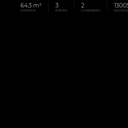
64.3 m²
3
2
1300
SURFACE
PIÈCES
CHAMBRES
SECTEU
Homepage
Pays D'Aix
Rental Apartment Mar
LA PROPRIÉTÉ
RÉF. G-0285