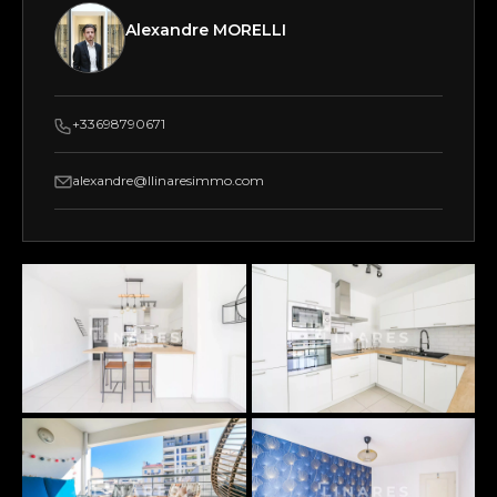
Alexandre MORELLI
+33698790671
alexandre@llinaresimmo.com