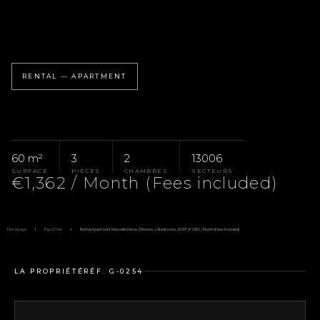
RENTAL — APARTMENT
60 m²
3
2
13006
SURFACE
PIÈCES
CHAMBRES
SECTEURS
€1,362 / Month (Fees included)
Homepage
Pays D'Aix
Rental Apartment Marseille 6ème, 3 Rooms, 2 Bedrooms, 60 M², €1,362 / Month (Fees Included)
LA PROPRIÉTÉ
RÉF. G-0254