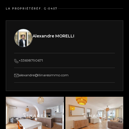
LA PROPRIÉTÉ
RÉF. G-0407
Alexandre MORELLI
+33698790671
alexandre@llinaresimmo.com