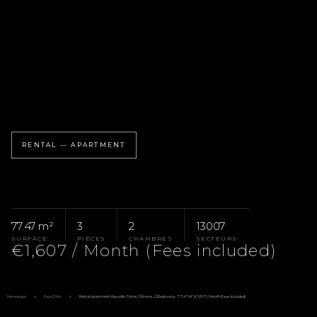
RENTAL — APARTMENT
77.47 m²
3
2
13007
SURFACE
PIÈCES
CHAMBRES
SECTEURS
€1,607 / Month (Fees included)
Homepage
Pays D'Aix
Rental Apartment Marseille 7ème, 3 Rooms, 2 Bedrooms, 77.47 M², €1,607 / Month (Fees Included)