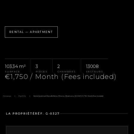
RENTAL — APARTMENT
103.34 m²
3
2
13008
SURFACE
PIÈCES
CHAMBRES
SECTEURS
€1,750 / Month (Fees included)
Homepage
Pays D'Aix
Rental Apartment Marseille 8ème, 3 Rooms, 2 Bedrooms, 103.34 M², €1,750 / Month (Fees Included)
LA PROPRIÉTÉ
RÉF. G-0327