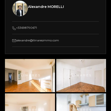
Alexandre MORELLI
+33698790671
alexandre@llinaresimmo.com